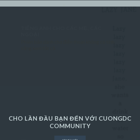
English step-by-step
TIẾNG ANH CHO CÁC MẸ, CÁC
STAY HUNGRY - STAY FOOLISH
NGOẠI
Phiên bản dành cho điện thoại không có tính
năng xem tất cả
Technology
Lifestyle
Sports
Gallery
Random Posts
CHO LẦN ĐẦU BẠN ĐẾN VỚI CUONGDC
COMMUNITY
Business
KÉO BÀI VIẾT