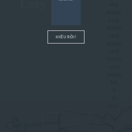
Lazy
Popular Posts
About US
Entertainment
HIỂU RỒI!
Post Featured
READ MO