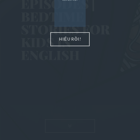
EPISODES |
Popular Posts
BEDTIME
About US
STORIES FOR
KIDS IN
Entertainment
HIỂU RỒI!
ENGLISH
Post Featured
READ MO