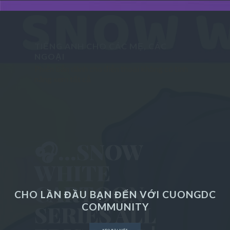
English step-by-step
TIẾNG ANH CHO CÁC MẸ, CÁC
STAY HUNGRY - STAY FOOLISH
NGOẠI
Phiên bản dành cho điện thoại không có tính
năng xem tất cả
Technology
Lifestyle
Sports
🎧...SNOW
WHITE
Gallery
CARTOON
Random Posts
CHO LẦN ĐẦU BẠN ĐẾN VỚI CUONGDC
SERIES ALL
COMMUNITY
Business
KÉO BÀI VIẾT