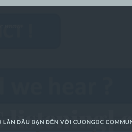
ÁC NGOẠI
 listening] c
 LẦN ĐẦU BẠN ĐẾN VỚI CUONGDC COMMU