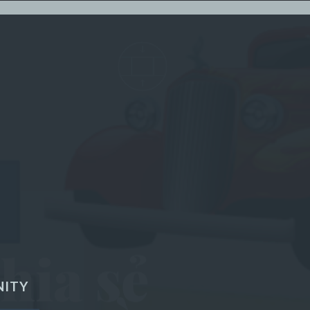
hia sẻ
NITY