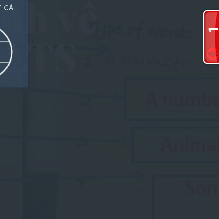
nh về
T CẢ
ELTS