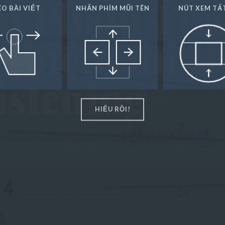
ạn Phạm Tha
ÉO BÀI VIẾT
NHẤN PHÍM MŨI TÊN
NÚT XEM TẤ
ghiệm thi I
istening
HIỂU RỒI!