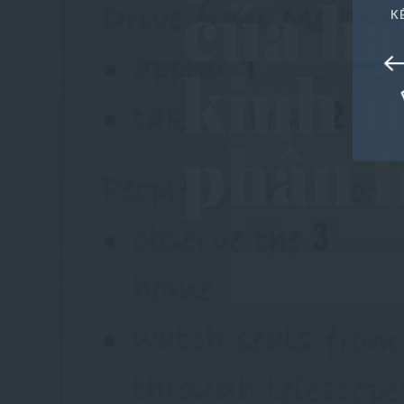
của b
K
Popular Posts
kinh n
About US
Entertainment
phần l
Post Featured