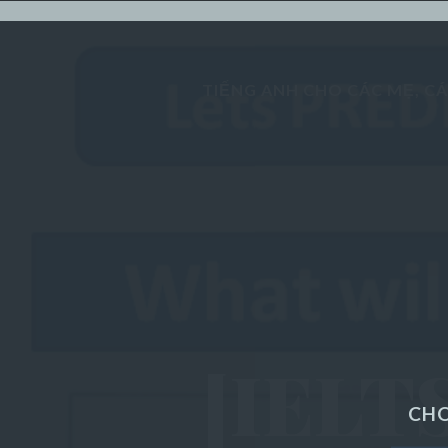
English step-by-step
TIẾNG ANH CHO CÁC MẸ, C
STAY HUNGRY - STAY FOOLISH
Technology
Lifestyle
Sports
Gallery
[IELTS
Random Posts
CHO
Business