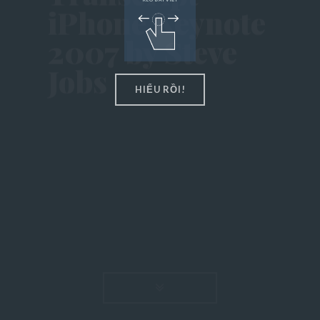
iPhone Keynote
Popular Posts
2007 by Steve
About US
Jobs
Entertainment
HIỂU RỒI!
Post Featured
READ MO