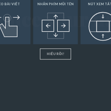
ÉO BÀI VIẾT
NHẤN PHÍM MŨI TÊN
NÚT XEM TẤ
unce your 
HIỂU RỒI!