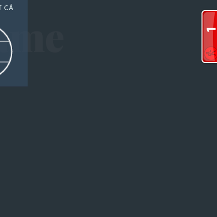
T CẢ
name