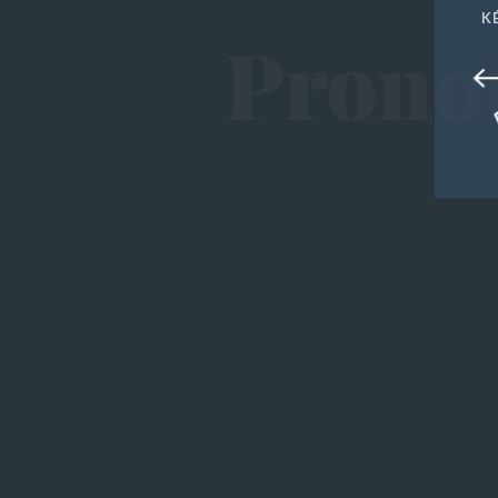
K
Popular Posts
Prono
About US
Entertainment
Post Featured