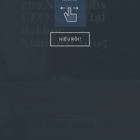
cùa Steve Jobs
Popular Posts
CEO Apple tại
About US
đại học
Stanford 2005
Entertainment
HIỂU RỒI!
Post Featured
READ MO